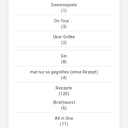
Gewinnspiele
(1)
On Tour ….
(3)
Über Grillke
(2)
Gin
(8)
mal nur so gegrilltes (ohne Rezept)
(4)
Rezepte
(120)
(Brat)wurst
(6)
All in One
(11)