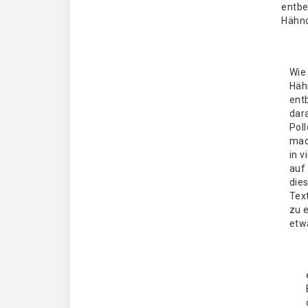
entbe
Hähn
Wie 
Häh
ent
dar
Poll
mach
in v
auf
dies
Text
zu e
etw