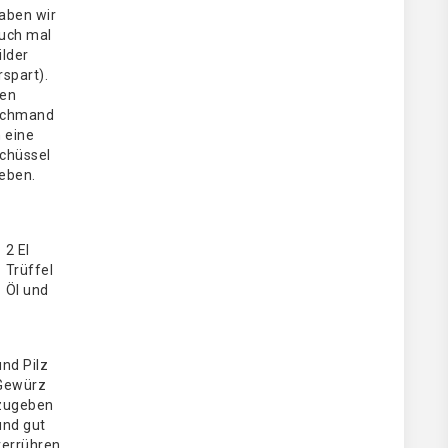
aben wir
uch mal
ilder
rspart).
en
chmand
n eine
chüssel
eben.
2 El
Trüffel
Öl und
und Pilz
Gewürz
zugeben
und gut
verrühren.