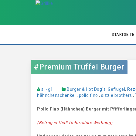
STARTSEITE
#Premium Trüffel Burger
s1-g1
Burger & Hot Dog´s
,
Geflügel
,
Rez
hähnchenschenkel
,
pollo fino
,
sizzle brothers
,
Pollo Fino (Hähnchen) Burger mit Pfifferling
(Betrag enthält Unbezahlte Werbung)