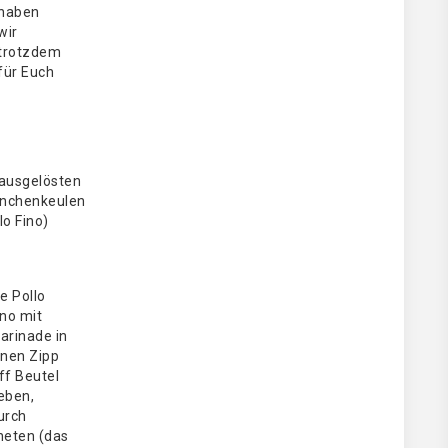
haben
wir
trotzdem
für Euch
 ausgelösten
nchenkeulen
lo Fino)
ie Pollo
ino mit
arinade in
inen Zipp
ff Beutel
eben,
urch
neten (das