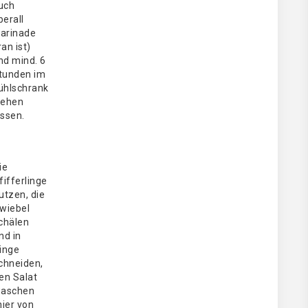
uch
berall
arinade
ran ist)
nd mind. 6
tunden im
ühlschrank
iehen
assen.
ie
fifferlinge
utzen, die
wiebel
chälen
nd in
inge
chneiden,
en Salat
aschen
hier von