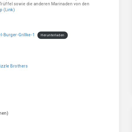
rüffel sowie die anderen Marinaden von den
p (Link)
-Burger-Grillke-1
Herunterladen
izzle
Brothers
chen)