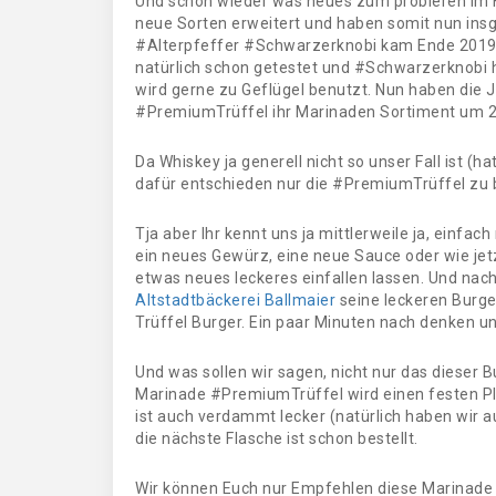
Und schon wieder was neues zum probieren im 
neue Sorten erweitert und haben somit nun ins
#Alterpfeffer #Schwarzerknobi kam Ende 2019 
natürlich schon getestet und #Schwarzerknobi h
wird gerne zu Geflügel benutzt. Nun haben di
#PremiumTrüffel ihr Marinaden Sortiment um 2 
Da Whiskey ja generell nicht so unser Fall ist (ha
dafür entschieden nur die #PremiumTrüffel zu b
Tja aber Ihr kennt uns ja mittlerweile ja, einfach
ein neues Gewürz, eine neue Sauce oder wie je
etwas neues leckeres einfallen lassen. Und nac
Altstadtbäckerei Ballmaier
seine leckeren Burge
Trüffel Burger. Ein paar Minuten nach denken u
Und was sollen wir sagen, nicht nur das dieser Bu
Marinade #PremiumTrüffel wird einen festen Pl
ist auch verdammt lecker (natürlich haben wir a
die nächste Flasche ist schon bestellt.
Wir können Euch nur Empfehlen diese Marinade 