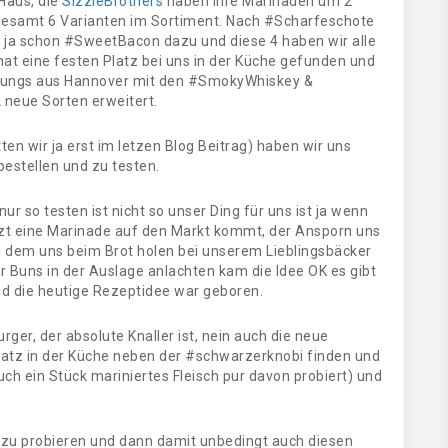
Haus, die
SizzleBrothers
haben ihre Marinaden um 2
gesamt 6 Varianten im Sortiment. Nach #Scharfeschote
ja schon #SweetBacon dazu und diese 4 haben wir alle
at eine festen Platz bei uns in der Küche gefunden und
e Jungs aus Hannover mit den #SmokyWhiskey &
neue Sorten erweitert.
tten wir ja erst im letzen Blog Beitrag) haben wir uns
estellen und zu testen.
 nur so testen ist nicht so unser Ding für uns ist ja wenn
tzt eine Marinade auf den Markt kommt, der Ansporn uns
h dem uns beim Brot holen bei unserem Lieblingsbäcker
r Buns in der Auslage anlachten kam die Idee OK es gibt
nd die heutige Rezeptidee war geboren.
rger, der absolute Knaller ist, nein auch die neue
atz in der Küche neben der #schwarzerknobi finden und
uch ein Stück mariniertes Fleisch pur davon probiert) und
zu probieren und dann damit unbedingt auch diesen