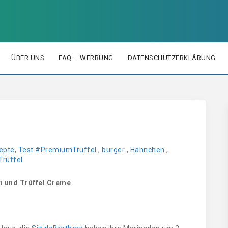
ÜBER UNS
FAQ – WERBUNG
DATENSCHUTZERKLÄRUNG
epte
,
Test
#PremiumTrüffel
,
burger
,
Hähnchen
,
Trüffel
en und Trüffel Creme