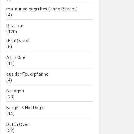
mal nur so gegrilltes (ohne Rezept)
(4)
Rezepte
(120)
(Brat)wurst
(6)
All in One
(11)
aus der Feuerpfanne
(4)
Beilagen
(23)
Burger & Hot Dog´s
(14)
Dutch Oven
(32)