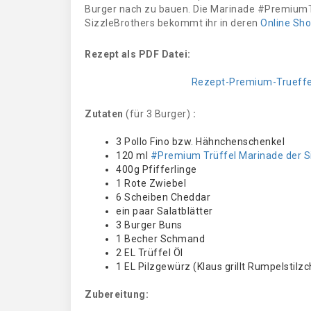
Burger nach zu bauen. Die Marinade #PremiumT
SizzleBrothers bekommt ihr in deren
Online Sho
Rezept als PDF Datei:
Rezept-Premium-Trueffel
Zutaten
(für 3 Burger)
:
3 Pollo Fino bzw. Hähnchenschenkel
120 ml
#Premium Trüffel Marinade der S
400g Pfifferlinge
1 Rote Zwiebel
6 Scheiben Cheddar
ein paar Salatblätter
3 Burger Buns
1 Becher Schmand
2 EL Trüffel Öl
1 EL Pilzgewürz (Klaus grillt Rumpelstilz
Zubereitung: