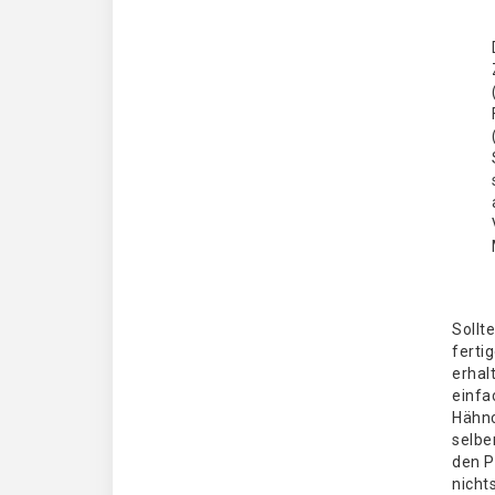
Sollte
fertig
erhal
einfa
Hähn
selbe
den P
nicht