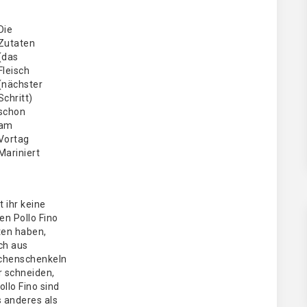
Die
Zutaten
(das
Fleisch
(nächster
Schritt)
schon
am
Vortag
Mariniert
t ihr keine
en Pollo Fino
ten haben,
ch aus
chenschenkeln
r schneiden,
ollo Fino sind
s anderes als