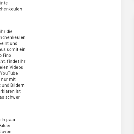
inte
chenkeulen
ihr die
nchenkeulen
beint und
aus somit ein
o Fino
t, findet ihr
ielen Videos
 YouTube
 nur mit
 und Bildern
rklären ist
as schwer
eIn paar
Bilder
davon