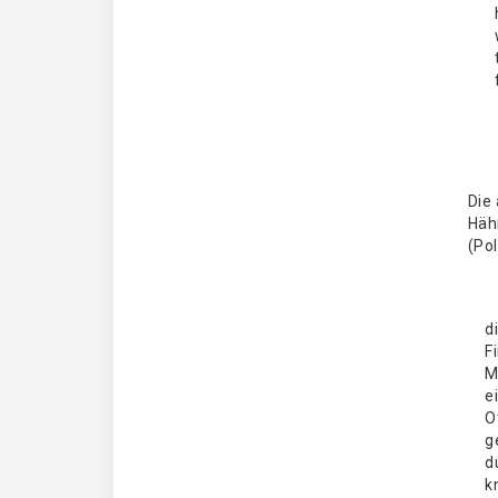
Die
Häh
(Pol
d
F
M
e
O
g
d
k