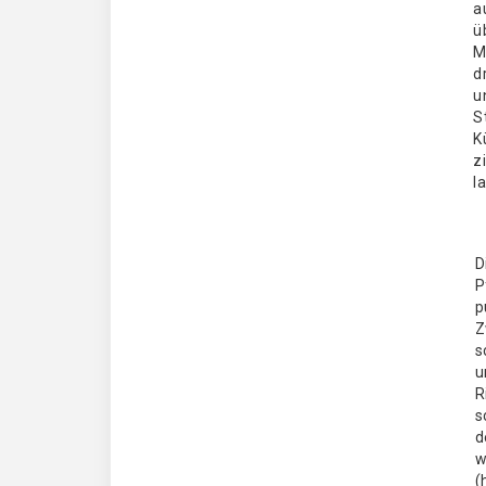
a
ü
M
d
u
S
K
z
l
D
P
p
Z
s
u
R
s
d
w
(