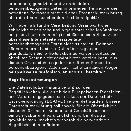
erhobenen, genutzten und verarbeiteten
personenbezogenen Daten informieren. Ferner werden
betroffene Personen mittels dieser Datenschutzerklärung
über die ihnen zustehenden Rechte aufgeklärt.
Wir haben als für die Verarbeitung Verantwortlicher
s1-g1
30. Mai 2020
zahlreiche technische und organisatorische Maßnahmen
umgesetzt, um einen möglichst lückenlosen Schutz der
über diese Internetseite verarbeiteten
schneller, leckerer Nachtisch vom Grill (geht auch mit
personenbezogenen Daten sicherzustellen. Dennoch
anderem Obst) Es ist endlich wieder soweit, es ist
können Internetbasierte Datenübertragungen
Erdbeer-Zeit. Und eigentlich […]
grundsätzlich Sicherheitslücken aufweisen, sodass ein
absoluter Schutz nicht gewährleistet werden kann. Aus
diesem Grund steht es jeder betroffenen Person frei,
personenbezogene Daten auch auf alternativen Wegen,
beispielsweise telefonisch, an uns zu übermitteln.
Weiterlesen
Begriffsbestimmungen
Die Datenschutzerklärung beruht auf den
Begrifflichkeiten, die durch den Europäischen Richtlinien-
Nachtische / Desserts
,
Rezepte
,
vom Grill
Schreib
und Verordnungsgeber beim Erlass der Datenschutz-
einen Kommentar
Grundverordnung (DS-GVO) verwendet wurden. Unsere
Datenschutzerklärung soll sowohl für die Öffentlichkeit
als auch für unsere Kunden und Geschäftspartner
einfach lesbar und verständlich sein. Um dies zu
gewährleisten, möchten wir vorab die verwendeten
Begrifflichkeiten erläutern.
Gratinierter Spargel mit Spinat