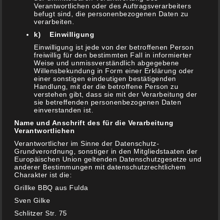
NEUESTE KOMMENTARE
Verantwortlichen oder des Auftragsverarbeiters
befugt sind, die personenbezogenen Daten zu
verarbeiten.
Schwenker
zu
Mexikanischer Nacho Burger
k) Einwilligung
Einwilligung ist jede von der betroffenen Person
Schwenker
zu
Pastrami Sandwich Toast
freiwillig für den bestimmten Fall in informierter
Weise und unmissverständlich abgegebene
Viva La México – Vegetarische Enchiladas vom
Willensbekundung in Form einer Erklärung oder
Grill – Grillke
zu
Tortillas, Burittos, Tacos und Co
einer sonstigen eindeutigen bestätigenden
Handlung, mit der die betroffene Person zu
verstehen gibt, dass sie mit der Verarbeitung der
sie betreffenden personenbezogenen Daten
Sven
zu
#Premium Trüffel Burger
einverstanden ist.
Schwenker
zu
#Premium Trüffel Burger
Name und Anschrift des für die Verarbeitung
Verantwortlichen
Verantwortlicher im Sinne der Datenschutz-
Grundverordnung, sonstiger in den Mitgliedstaaten der
Europäischen Union geltenden Datenschutzgesetze und
anderer Bestimmungen mit datenschutzrechtlichem
Charakter ist die:
ARCHIV
Grillke BBQ aus Fulda
Sven Gilke
Archiv
Schlitzer Str. 75