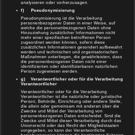
analysieren oder vorherzusagen.
24. April 2021
f) Pseudonymisierung
Spargel Päckchen im Butcher Paper vom Grill
Pseudonymisierung ist die Verarbeitung
18. April 2021
personenbezogener Daten in einer Weise, auf
welche die personenbezogenen Daten ohne
Zwiebelsauce mit Malzbier (& Bratwurst )
Hinzuziehung zusätzlicher Informationen nicht
mehr einer spezifischen betroffenen Person
10. April 2021
zugeordnet werden können, sofern diese
zusätzlichen Informationen gesondert aufbewahrt
Rhöner Tzatziki
werden und technischen und organisatorischen
7. April 2021
Maßnahmen unterliegen, die gewährleisten, dass
die personenbezogenen Daten nicht einer
Viva La México – Vegetarische Enchiladas vom
identifizierten oder identifizierbaren natürlichen
Person zugewiesen werden.
Grill
3. März 2021
g) Verantwortlicher oder für die Verarbeitung
Verantwortlicher
Tortillas, Burittos, Tacos und Co
Verantwortlicher oder für die Verarbeitung
2. März 2021
Verantwortlicher ist die natürliche oder juristische
Person, Behörde, Einrichtung oder andere Stelle,
Kräffins / Kräppel (Berliner / Krapfen) Muffins
die allein oder gemeinsam mit anderen über die
Zwecke und Mittel der Verarbeitung von
10. Februar 2021
personenbezogenen Daten entscheidet. Sind die
Zwecke und Mittel dieser Verarbeitung durch das
Kartoffelsuppe aus dem Dutch Oven
Unionsrecht oder das Recht der Mitgliedstaaten
6. Februar 2021
vorgegeben, so kann der Verantwortliche