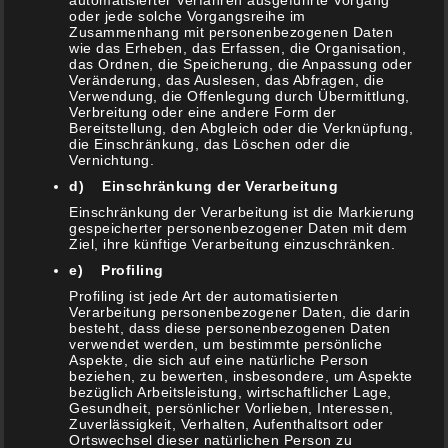
automatisierter Verfahren ausgeführte Vorgang
Vegetarischer Spargel Auflauf als Beilage oder
oder jede solche Vorgangsreihe im
Hauptgericht Es ist Spargelzeit – mögt Ihr Spargel auch
Zusammenhang mit personenbezogenen Daten
wie das Erheben, das Erfassen, die Organisation,
so wie wir? Bei uns […]
das Ordnen, die Speicherung, die Anpassung oder
Veränderung, das Auslesen, das Abfragen, die
Verwendung, die Offenlegung durch Übermittlung,
Verbreitung oder eine andere Form der
Weiterlesen
Bereitstellung, den Abgleich oder die Verknüpfung,
die Einschränkung, das Löschen oder die
Vernichtung.
d) Einschränkung der Verarbeitung
Beilagen
,
Rezepte
,
Vegetarisch
,
vom Grill
Schreib
Einschränkung der Verarbeitung ist die Markierung
einen Kommentar
gespeicherter personenbezogener Daten mit dem
Ziel, ihre künftige Verarbeitung einzuschränken.
e) Profiling
Profiling ist jede Art der automatisierten
Verarbeitung personenbezogener Daten, die darin
NEUESTE BEITRÄGE
besteht, dass diese personenbezogenen Daten
verwendet werden, um bestimmte persönliche
Aspekte, die sich auf eine natürliche Person
beziehen, zu bewerten, insbesondere, um Aspekte
Schicht Lauch
bezüglich Arbeitsleistung, wirtschaftlicher Lage,
5. Mai 2021
Gesundheit, persönlicher Vorlieben, Interessen,
Zuverlässigkeit, Verhalten, Aufenthaltsort oder
Ortswechsel dieser natürlichen Person zu
Chili Sin Carne (Vegetarisches Chili)