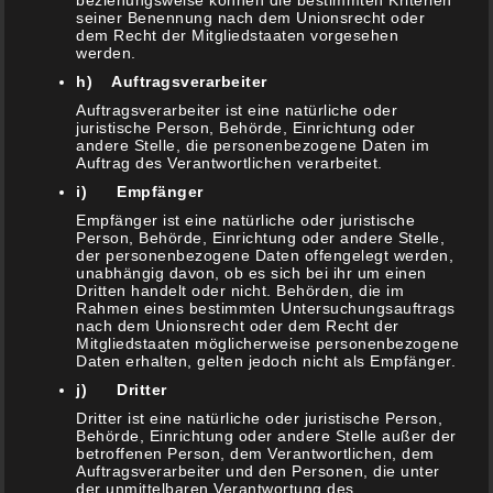
beziehungsweise können die bestimmten Kriterien
Marinierter & gratiniertet Knoblauch-Parmesan
seiner Benennung nach dem Unionsrecht oder
dem Recht der Mitgliedstaaten vorgesehen
Rosenkohl
werden.
3. Februar 2021
h) Auftragsverarbeiter
Gyros Auflauf
Auftragsverarbeiter ist eine natürliche oder
30. Januar 2021
juristische Person, Behörde, Einrichtung oder
andere Stelle, die personenbezogene Daten im
1000 DANK
Auftrag des Verantwortlichen verarbeitet.
29. Januar 2021
i) Empfänger
Empfänger ist eine natürliche oder juristische
Flanksteak „Calzone“ Style
Person, Behörde, Einrichtung oder andere Stelle,
16. Januar 2021
der personenbezogene Daten offengelegt werden,
unabhängig davon, ob es sich bei ihr um einen
Vitello Tonnato BBQ Style
Dritten handelt oder nicht. Behörden, die im
9. Januar 2021
Rahmen eines bestimmten Untersuchungsauftrags
nach dem Unionsrecht oder dem Recht der
Mitgliedstaaten möglicherweise personenbezogene
Marinierter Blumenkohl Griechische Art
Daten erhalten, gelten jedoch nicht als Empfänger.
6. Januar 2021
j) Dritter
Dritter ist eine natürliche oder juristische Person,
Behörde, Einrichtung oder andere Stelle außer der
betroffenen Person, dem Verantwortlichen, dem
Auftragsverarbeiter und den Personen, die unter
der unmittelbaren Verantwortung des