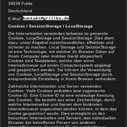
36039 Fulda
Deutschland
E-Mail:
Cookies / SessionStorage / LocalStorage
KATEGORIEN
Die Internetseiten verwenden teilweise so genannte
Cookies, LocalStorage und SessionStorage. Dies dient
dazu, unser Angebot nutzerfreundlicher, effektiver und
sicherer zu machen. Local Storage und SessionStorage
Allgemeines
ist eine Technologie, mit welcher ihr Browser Daten auf
(20)
Ihrem Computer oder mobilen Gerät abspeichert.
Cookies sind Textdateien, welche über einen
Aktuelles
Internetbrowser auf einem Computersystem abgelegt
(8)
und gespeichert werden. Sie können die Verwendung
von Cookies, LocalStorage und SessionStorage durch
Gewinnspiele
entsprechende Einstellung in Ihrem Browser verhindern.
(1)
Zahlreiche Internetseiten und Server verwenden
Cookies. Viele Cookies enthalten eine sogenannte
On Tour ….
Cookie-ID. Eine Cookie-ID ist eine eindeutige Kennung
des Cookies. Sie besteht aus einer Zeichenfolge, durch
(3)
welche Internetseiten und Server dem konkreten
Internetbrowser zugeordnet werden können, in dem das
Über Grillke
Cookie gespeichert wurde. Dies ermöglicht es den
(2)
besuchten Internetseiten und Servern, den individuellen
Browser der betroffenen Person von anderen