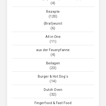
(4)
Rezepte
(120)
(Brat)wurst
(6)
All in One
(11)
aus der Feuerpfanne
(4)
Beilagen
(23)
Burger & Hot Dog´s
(14)
Dutch Oven
(32)
Fingerfood & Fast Food