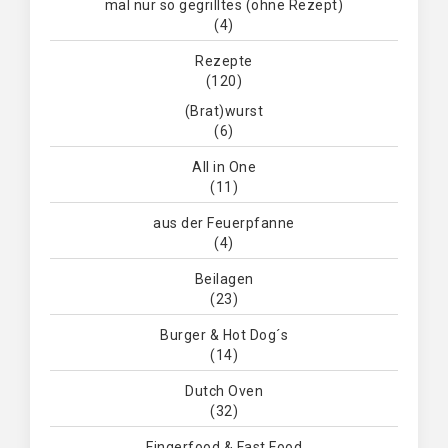
mal nur so gegrilltes (ohne Rezept)
(4)
Rezepte
(120)
(Brat)wurst
(6)
All in One
(11)
aus der Feuerpfanne
(4)
Beilagen
(23)
Burger & Hot Dog´s
(14)
Dutch Oven
(32)
Fingerfood & Fast Food