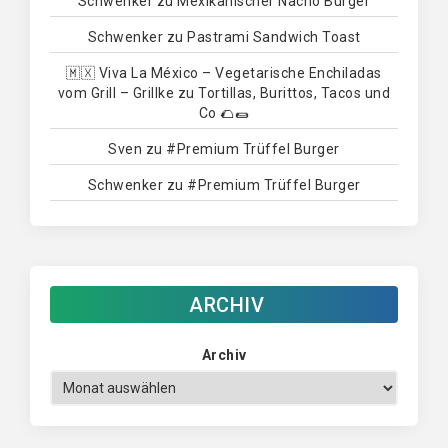
Schwenker
zu
Mexikanischer Nacho Burger
Schwenker
zu
Pastrami Sandwich Toast
🇲🇽 Viva La México – Vegetarische Enchiladas
vom Grill – Grillke
zu
Tortillas, Burittos, Tacos und
Co 🌮🌯
Sven
zu
#Premium Trüffel Burger
Schwenker
zu
#Premium Trüffel Burger
ARCHIV
Archiv