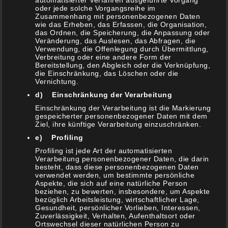
automatisierter Verfahren ausgeführte Vorgang
oder jede solche Vorgangsreihe im
Zusammenhang mit personenbezogenen Daten
wie das Erheben, das Erfassen, die Organisation,
das Ordnen, die Speicherung, die Anpassung oder
Veränderung, das Auslesen, das Abfragen, die
Verwendung, die Offenlegung durch Übermittlung,
Verbreitung oder eine andere Form der
Bereitstellung, den Abgleich oder die Verknüpfung,
s1-g1
20. Januar 2018
die Einschränkung, das Löschen oder die
Vernichtung.
Rindfleisch trifft auf Espresso (Beitrag kann
d) Einschränkung der Verarbeitung
unbezahlte Werbung enthalten)
Einschränkung der Verarbeitung ist die Markierung
gespeicherter personenbezogener Daten mit dem
Ziel, ihre künftige Verarbeitung einzuschränken.
Weiterlesen
e) Profiling
Profiling ist jede Art der automatisierten
Verarbeitung personenbezogener Daten, die darin
besteht, dass diese personenbezogenen Daten
verwendet werden, um bestimmte persönliche
Dutch Oven
,
Rezepte
,
Rind
Schreib einen
Aspekte, die sich auf eine natürliche Person
Kommentar
beziehen, zu bewerten, insbesondere, um Aspekte
bezüglich Arbeitsleistung, wirtschaftlicher Lage,
Gesundheit, persönlicher Vorlieben, Interessen,
Zuverlässigkeit, Verhalten, Aufenthaltsort oder
Ortswechsel dieser natürlichen Person zu