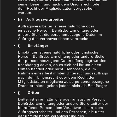
beziehungsweise können die bestimmten Kriterien
2. März 2021
seiner Benennung nach dem Unionsrecht oder
dem Recht der Mitgliedstaaten vorgesehen
werden.
Kräffins / Kräppel (Berliner / Krapfen) Muffins
10. Februar 2021
h) Auftragsverarbeiter
Auftragsverarbeiter ist eine natürliche oder
Kartoffelsuppe aus dem Dutch Oven
juristische Person, Behörde, Einrichtung oder
6. Februar 2021
andere Stelle, die personenbezogene Daten im
Auftrag des Verantwortlichen verarbeitet.
Marinierter & gratiniertet Knoblauch-Parmesan
i) Empfänger
Rosenkohl
Empfänger ist eine natürliche oder juristische
3. Februar 2021
Person, Behörde, Einrichtung oder andere Stelle,
der personenbezogene Daten offengelegt werden,
Gyros Auflauf
unabhängig davon, ob es sich bei ihr um einen
30. Januar 2021
Dritten handelt oder nicht. Behörden, die im
Rahmen eines bestimmten Untersuchungsauftrags
1000 DANK
nach dem Unionsrecht oder dem Recht der
Mitgliedstaaten möglicherweise personenbezogene
29. Januar 2021
Daten erhalten, gelten jedoch nicht als Empfänger.
Flanksteak „Calzone“ Style
j) Dritter
16. Januar 2021
Dritter ist eine natürliche oder juristische Person,
Behörde, Einrichtung oder andere Stelle außer der
Vitello Tonnato BBQ Style
betroffenen Person, dem Verantwortlichen, dem
9. Januar 2021
Auftragsverarbeiter und den Personen, die unter
der unmittelbaren Verantwortung des