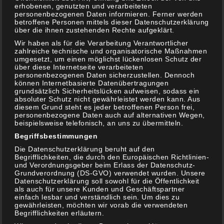
erhobenen, genutzten und verarbeiteten
personenbezogenen Daten informieren. Ferner werden
betroffene Personen mittels dieser Datenschutzerklärung
über die ihnen zustehenden Rechte aufgeklärt.
Wir haben als für die Verarbeitung Verantwortlicher
zahlreiche technische und organisatorische Maßnahmen
umgesetzt, um einen möglichst lückenlosen Schutz der
über diese Internetseite verarbeiteten
personenbezogenen Daten sicherzustellen. Dennoch
können Internetbasierte Datenübertragungen
grundsätzlich Sicherheitslücken aufweisen, sodass ein
absoluter Schutz nicht gewährleistet werden kann. Aus
diesem Grund steht es jeder betroffenen Person frei,
personenbezogene Daten auch auf alternativen Wegen,
beispielsweise telefonisch, an uns zu übermitteln.
Begriffsbestimmungen
Die Datenschutzerklärung beruht auf den
Begrifflichkeiten, die durch den Europäischen Richtlinien-
und Verordnungsgeber beim Erlass der Datenschutz-
Grundverordnung (DS-GVO) verwendet wurden. Unsere
Datenschutzerklärung soll sowohl für die Öffentlichkeit
s1-g1
1. August 2019
als auch für unsere Kunden und Geschäftspartner
einfach lesbar und verständlich sein. Um dies zu
gewährleisten, möchten wir vorab die verwendeten
mit Brötchenkruste und Parmesan Sauce All in One
Begrifflichkeiten erläutern.
Gericht (Beitrag kann unbezahlte Werbung enthalten)