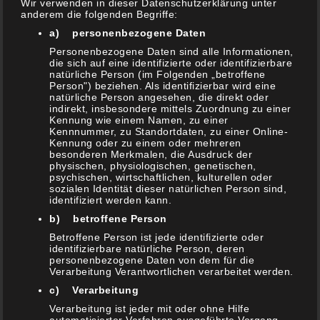
Wir verwenden in dieser Datenschutzerklärung unter
anderem die folgenden Begriffe:
a) personenbezogene Daten
Weiterlesen
Personenbezogene Daten sind alle Informationen,
die sich auf eine identifizierte oder identifizierbare
natürliche Person (im Folgenden „betroffene
Person") beziehen. Als identifizierbar wird eine
All in One
,
mit Hackfleisch
,
Rezepte
,
vom Grill
natürliche Person angesehen, die direkt oder
indirekt, insbesondere mittels Zuordnung zu einer
Schreib einen Kommentar
Kennung wie einem Namen, zu einer
Kennnummer, zu Standortdaten, zu einer Online-
Kennung oder zu einem oder mehreren
besonderen Merkmalen, die Ausdruck der
physischen, physiologischen, genetischen,
Espresso Fleisch Paplo
psychischen, wirtschaftlichen, kulturellen oder
sozialen Identität dieser natürlichen Person sind,
identifiziert werden kann.
b) betroffene Person
Betroffene Person ist jede identifizierte oder
identifizierbare natürliche Person, deren
personenbezogene Daten von dem für die
Verarbeitung Verantwortlichen verarbeitet werden.
c) Verarbeitung
Verarbeitung ist jeder mit oder ohne Hilfe