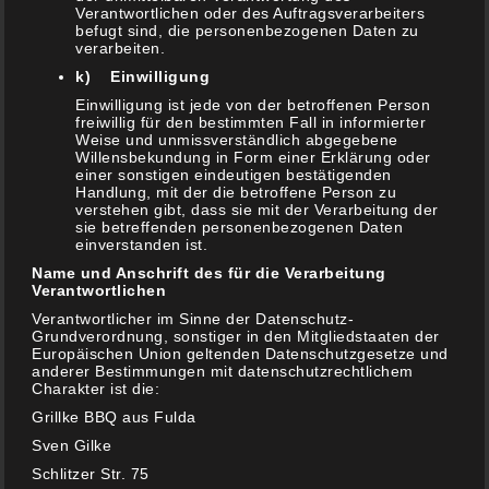
Verantwortlichen oder des Auftragsverarbeiters
Marinierter Blumenkohl Griechische Art
befugt sind, die personenbezogenen Daten zu
6. Januar 2021
verarbeiten.
k) Einwilligung
Einwilligung ist jede von der betroffenen Person
freiwillig für den bestimmten Fall in informierter
Weise und unmissverständlich abgegebene
Willensbekundung in Form einer Erklärung oder
NEUESTE KOMMENTARE
einer sonstigen eindeutigen bestätigenden
Handlung, mit der die betroffene Person zu
verstehen gibt, dass sie mit der Verarbeitung der
sie betreffenden personenbezogenen Daten
Schwenker
zu
Mexikanischer Nacho Burger
einverstanden ist.
Schwenker
zu
Pastrami Sandwich Toast
Name und Anschrift des für die Verarbeitung
Verantwortlichen
Viva La México – Vegetarische Enchiladas vom
Verantwortlicher im Sinne der Datenschutz-
Grill – Grillke
zu
Tortillas, Burittos, Tacos und Co
Grundverordnung, sonstiger in den Mitgliedstaaten der
Europäischen Union geltenden Datenschutzgesetze und
anderer Bestimmungen mit datenschutzrechtlichem
Charakter ist die:
Sven
zu
#Premium Trüffel Burger
Grillke BBQ aus Fulda
Schwenker
zu
#Premium Trüffel Burger
Sven Gilke
Schlitzer Str. 75