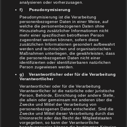
analysieren oder vorherzusagen.
NEUESTE BEITRÄGE
f) Pseudonymisierung
Pseudonymisierung ist die Verarbeitung
personenbezogener Daten in einer Weise, auf
Schicht Lauch
welche die personenbezogenen Daten ohne
5. Mai 2021
Hinzuziehung zusätzlicher Informationen nicht
mehr einer spezifischen betroffenen Person
zugeordnet werden können, sofern diese
Chili Sin Carne (Vegetarisches Chili)
zusätzlichen Informationen gesondert aufbewahrt
24. April 2021
werden und technischen und organisatorischen
Maßnahmen unterliegen, die gewährleisten, dass
Spargel Päckchen im Butcher Paper vom Grill
die personenbezogenen Daten nicht einer
18. April 2021
identifizierten oder identifizierbaren natürlichen
Person zugewiesen werden.
Zwiebelsauce mit Malzbier (& Bratwurst )
g) Verantwortlicher oder für die Verarbeitung
10. April 2021
Verantwortlicher
Verantwortlicher oder für die Verarbeitung
Rhöner Tzatziki
Verantwortlicher ist die natürliche oder juristische
7. April 2021
Person, Behörde, Einrichtung oder andere Stelle,
die allein oder gemeinsam mit anderen über die
Viva La México – Vegetarische Enchiladas vom
Zwecke und Mittel der Verarbeitung von
personenbezogenen Daten entscheidet. Sind die
Grill
Zwecke und Mittel dieser Verarbeitung durch das
3. März 2021
Unionsrecht oder das Recht der Mitgliedstaaten
vorgegeben, so kann der Verantwortliche
Tortillas, Burittos, Tacos und Co