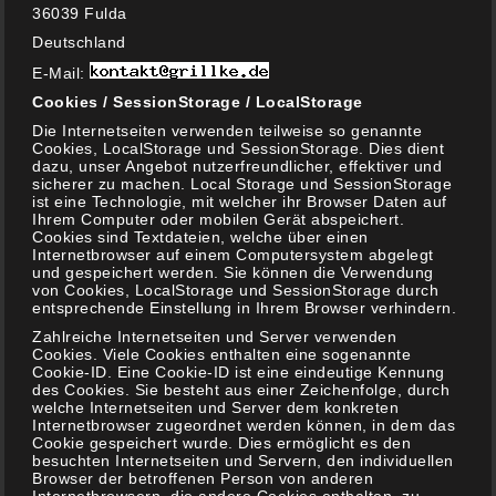
36039 Fulda
Deutschland
ARCHIV
E-Mail:
Cookies / SessionStorage / LocalStorage
Archiv
Die Internetseiten verwenden teilweise so genannte
Cookies, LocalStorage und SessionStorage. Dies dient
dazu, unser Angebot nutzerfreundlicher, effektiver und
sicherer zu machen. Local Storage und SessionStorage
ist eine Technologie, mit welcher ihr Browser Daten auf
Ihrem Computer oder mobilen Gerät abspeichert.
Cookies sind Textdateien, welche über einen
Internetbrowser auf einem Computersystem abgelegt
und gespeichert werden. Sie können die Verwendung
KATEGORIEN
von Cookies, LocalStorage und SessionStorage durch
entsprechende Einstellung in Ihrem Browser verhindern.
Zahlreiche Internetseiten und Server verwenden
Cookies. Viele Cookies enthalten eine sogenannte
Allgemeines
Cookie-ID. Eine Cookie-ID ist eine eindeutige Kennung
(20)
des Cookies. Sie besteht aus einer Zeichenfolge, durch
welche Internetseiten und Server dem konkreten
Aktuelles
Internetbrowser zugeordnet werden können, in dem das
(8)
Cookie gespeichert wurde. Dies ermöglicht es den
besuchten Internetseiten und Servern, den individuellen
Gewinnspiele
Browser der betroffenen Person von anderen
(1)