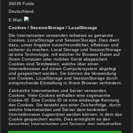
36039 Fulda
Deutschland
KATEGORIEN
E-Mail:
Cookies / SessionStorage / LocalStorage
Die Internetseiten verwenden teilweise so genannte
Allgemeines
Cookies, LocalStorage und SessionStorage. Dies dient
(20)
dazu, unser Angebot nutzerfreundlicher, effektiver und
sicherer zu machen. Local Storage und SessionStorage
Aktuelles
ist eine Technologie, mit welcher ihr Browser Daten auf
(8)
Ihrem Computer oder mobilen Gerät abspeichert.
Cookies sind Textdateien, welche über einen
Gewinnspiele
Internetbrowser auf einem Computersystem abgelegt
und gespeichert werden. Sie können die Verwendung
(1)
von Cookies, LocalStorage und SessionStorage durch
entsprechende Einstellung in Ihrem Browser verhindern.
On Tour ….
(3)
Zahlreiche Internetseiten und Server verwenden
Cookies. Viele Cookies enthalten eine sogenannte
Cookie-ID. Eine Cookie-ID ist eine eindeutige Kennung
Über Grillke
des Cookies. Sie besteht aus einer Zeichenfolge, durch
(2)
welche Internetseiten und Server dem konkreten
Internetbrowser zugeordnet werden können, in dem das
Cookie gespeichert wurde. Dies ermöglicht es den
Gin
besuchten Internetseiten und Servern, den individuellen
(8)
Browser der betroffenen Person von anderen