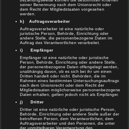
beziehungsweise können die bestimmten Kriterien
3. Februar 2021
seiner Benennung nach dem Unionsrecht oder
dem Recht der Mitgliedstaaten vorgesehen
Gyros Auflauf
werden.
30. Januar 2021
h) Auftragsverarbeiter
1000 DANK
Auftragsverarbeiter ist eine natürliche oder
29. Januar 2021
juristische Person, Behörde, Einrichtung oder
andere Stelle, die personenbezogene Daten im
Auftrag des Verantwortlichen verarbeitet.
Flanksteak „Calzone“ Style
16. Januar 2021
i) Empfänger
Empfänger ist eine natürliche oder juristische
Vitello Tonnato BBQ Style
Person, Behörde, Einrichtung oder andere Stelle,
9. Januar 2021
der personenbezogene Daten offengelegt werden,
unabhängig davon, ob es sich bei ihr um einen
Marinierter Blumenkohl Griechische Art
Dritten handelt oder nicht. Behörden, die im
Rahmen eines bestimmten Untersuchungsauftrags
6. Januar 2021
nach dem Unionsrecht oder dem Recht der
Mitgliedstaaten möglicherweise personenbezogene
Daten erhalten, gelten jedoch nicht als Empfänger.
j) Dritter
Dritter ist eine natürliche oder juristische Person,
Behörde, Einrichtung oder andere Stelle außer der
NEUESTE KOMMENTARE
betroffenen Person, dem Verantwortlichen, dem
Auftragsverarbeiter und den Personen, die unter
der unmittelbaren Verantwortung des