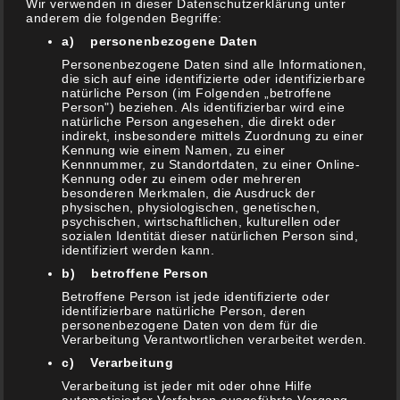
Kommentar
Wir verwenden in dieser Datenschutzerklärung unter
anderem die folgenden Begriffe:
a) personenbezogene Daten
Personenbezogene Daten sind alle Informationen,
die sich auf eine identifizierte oder identifizierbare
Advent´s Tipp: Weihnachtsmarkt
natürliche Person (im Folgenden „betroffene
Person") beziehen. Als identifizierbar wird eine
Schlitz – Burgen Café
natürliche Person angesehen, die direkt oder
indirekt, insbesondere mittels Zuordnung zu einer
Kennung wie einem Namen, zu einer
Kennnummer, zu Standortdaten, zu einer Online-
Kennung oder zu einem oder mehreren
besonderen Merkmalen, die Ausdruck der
physischen, physiologischen, genetischen,
psychischen, wirtschaftlichen, kulturellen oder
sozialen Identität dieser natürlichen Person sind,
identifiziert werden kann.
b) betroffene Person
Betroffene Person ist jede identifizierte oder
identifizierbare natürliche Person, deren
personenbezogene Daten von dem für die
s1-g1
2. Dezember 2019
Verarbeitung Verantwortlichen verarbeitet werden.
c) Verarbeitung
(Beitrag enthält Werbung) Der Weihnachtsmarkt in der
Burgenstadt Schlitz mit der größten Adventskerze der
Verarbeitung ist jeder mit oder ohne Hilfe