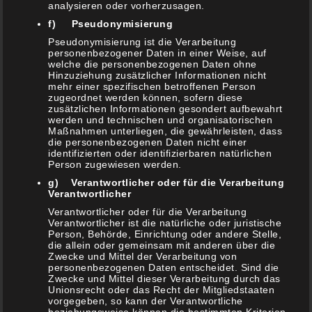
analysieren oder vorherzusagen.
18. April 2021
f) Pseudonymisierung
Zwiebelsauce mit Malzbier (& Bratwurst )
Pseudonymisierung ist die Verarbeitung
10. April 2021
personenbezogener Daten in einer Weise, auf
welche die personenbezogenen Daten ohne
Hinzuziehung zusätzlicher Informationen nicht
Rhöner Tzatziki
mehr einer spezifischen betroffenen Person
7. April 2021
zugeordnet werden können, sofern diese
zusätzlichen Informationen gesondert aufbewahrt
Viva La México – Vegetarische Enchiladas vom
werden und technischen und organisatorischen
Grill
Maßnahmen unterliegen, die gewährleisten, dass
die personenbezogenen Daten nicht einer
3. März 2021
identifizierten oder identifizierbaren natürlichen
Person zugewiesen werden.
Tortillas, Burittos, Tacos und Co
g) Verantwortlicher oder für die Verarbeitung
2. März 2021
Verantwortlicher
Kräffins / Kräppel (Berliner / Krapfen) Muffins
Verantwortlicher oder für die Verarbeitung
10. Februar 2021
Verantwortlicher ist die natürliche oder juristische
Person, Behörde, Einrichtung oder andere Stelle,
die allein oder gemeinsam mit anderen über die
Kartoffelsuppe aus dem Dutch Oven
Zwecke und Mittel der Verarbeitung von
6. Februar 2021
personenbezogenen Daten entscheidet. Sind die
Zwecke und Mittel dieser Verarbeitung durch das
Marinierter & gratiniertet Knoblauch-Parmesan
Unionsrecht oder das Recht der Mitgliedstaaten
Rosenkohl
vorgegeben, so kann der Verantwortliche