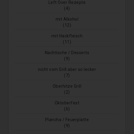
Systeme dienen.
Left Over Rezepte
(4)
Bei der Nutzung dieser allgemeinen Daten und
Informationen ziehen wird keine Rückschlüsse auf die
betroffene Person. Diese Informationen werden vielmehr
mit Alkohol
benötigt, um (1) die Inhalte unserer Internetseite korrekt
(12)
auszuliefern, (2) die Inhalte unserer Internetseite sowie
die Werbung für diese zu optimieren, (3) die dauerhafte
mit Hackfleisch
Funktionsfähigkeit unserer informationstechnologischen
(11)
Systeme und der Technik unserer Internetseite zu
gewährleisten sowie (4) um Strafverfolgungsbehörden im
Falle eines Cyberangriffes die zur Strafverfolgung
Nachtische / Desserts
notwendigen Informationen bereitzustellen. Diese
(9)
anonym erhobenen Daten und Informationen werden
durch uns daher einerseits statistisch und ferner mit dem
nicht vom Grill aber so lecker
Ziel ausgewertet, den Datenschutz und die
(7)
Datensicherheit in unserem Unternehmen zu erhöhen,
um letztlich ein optimales Schutzniveau für die von uns
verarbeiteten personenbezogenen Daten
Oberhitze Grill
sicherzustellen. Die anonymen Daten der Server-Logfiles
(2)
werden getrennt von allen durch eine betroffene Person
angegebenen personenbezogenen Daten gespeichert.
Oktoberfest
Registrierung auf unserer Internetseite
(6)
Die betroffene Person hat die Möglichkeit, sich auf der
Plancha / Feuerplatte
Internetseite des für die Verarbeitung Verantwortlichen
unter Angabe von personenbezogenen Daten zu
(9)
registrieren. Welche personenbezogenen Daten dabei