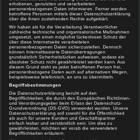
erhobenen, genutzten und verarbeiteten
personenbezogenen Daten informieren. Ferner werden
betroffene Personen mittels dieser Datenschutzerklärung
über die ihnen zustehenden Rechte aufgeklärt.
Wir haben als für die Verarbeitung Verantwortlicher
zahlreiche technische und organisatorische Maßnahmen
umgesetzt, um einen möglichst lückenlosen Schutz der
über diese Internetseite verarbeiteten
personenbezogenen Daten sicherzustellen. Dennoch
können Internetbasierte Datenübertragungen
grundsätzlich Sicherheitslücken aufweisen, sodass ein
s1-g1
7. Dezember 2019
absoluter Schutz nicht gewährleistet werden kann. Aus
diesem Grund steht es jeder betroffenen Person frei,
Abstecher nach Köln zu Santos, Ankerkraut und zum
personenbezogene Daten auch auf alternativen Wegen,
Weihnachtsmarkt (Beitrag enthält unbezahlte Werbung
beispielsweise telefonisch, an uns zu übermitteln.
durch Markenerkennung / Nennung) Bei der Überlegung
Begriffsbestimmungen
[…]
Die Datenschutzerklärung beruht auf den
Begrifflichkeiten, die durch den Europäischen Richtlinien-
und Verordnungsgeber beim Erlass der Datenschutz-
Grundverordnung (DS-GVO) verwendet wurden. Unsere
Weiterlesen
Datenschutzerklärung soll sowohl für die Öffentlichkeit
als auch für unsere Kunden und Geschäftspartner
einfach lesbar und verständlich sein. Um dies zu
gewährleisten, möchten wir vorab die verwendeten
Begrifflichkeiten erläutern.
Allgemeines
,
On Tour ....
Schreib einen