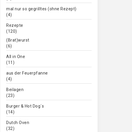
mal nur so gegrilltes (ohne Rezept)
(4)
Rezepte
(120)
(Brat)wurst
(6)
All in One
(11)
aus der Feuerpfanne
(4)
Beilagen
(23)
Burger & Hot Dog´s
(14)
Dutch Oven
(32)