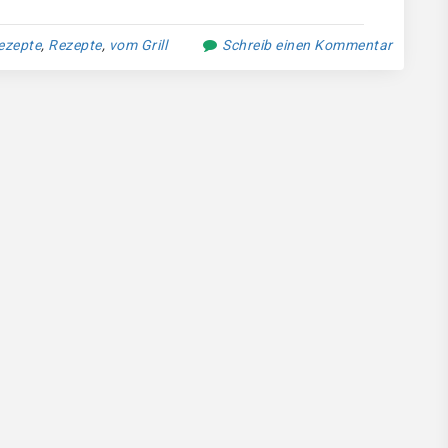
ezepte
,
Rezepte
,
vom Grill
Schreib einen Kommentar