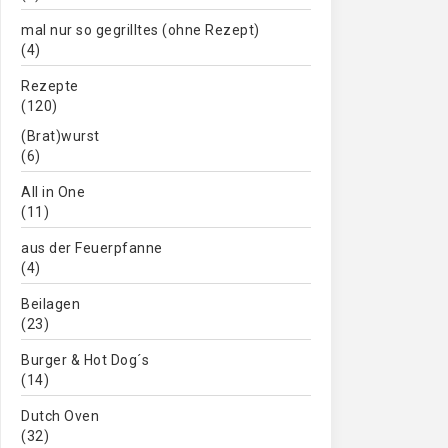
mal nur so gegrilltes (ohne Rezept)
(4)
Rezepte
(120)
(Brat)wurst
(6)
All in One
(11)
aus der Feuerpfanne
(4)
Beilagen
(23)
Burger & Hot Dog´s
(14)
Dutch Oven
(32)