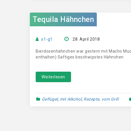
Tequila Hähnchen
s1-g1
28. April 2018
Bierdosenhähnchen war gestern mit Macho Muc
enthalten) Saftiges beschwipstes Hähnchen
Weiterlesen
Geflügel
,
mit Alkohol
,
Rezepte
,
vom Grill