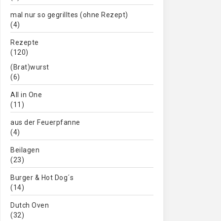
mal nur so gegrilltes (ohne Rezept)
(4)
Rezepte
(120)
(Brat)wurst
(6)
All in One
(11)
aus der Feuerpfanne
(4)
Beilagen
(23)
Burger & Hot Dog´s
(14)
Dutch Oven
(32)