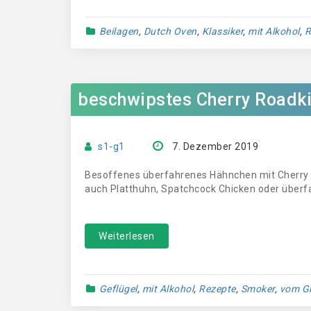
Beilagen
,
Dutch Oven
,
Klassiker
,
mit Alkohol
,
R
beschwipstes Cherry Roadki
s1-g1
7. Dezember 2019
Besoffenes überfahrenes Hähnchen mit Cherry G
auch Platthuhn, Spatchcock Chicken oder überf
Weiterlesen
Geflügel
,
mit Alkohol
,
Rezepte
,
Smoker
,
vom Gri