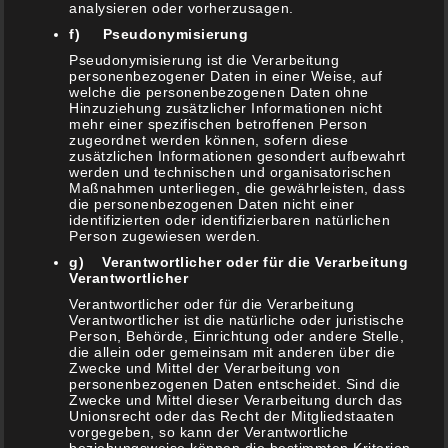
analysieren oder vorherzusagen.
9. Januar 2021
f) Pseudonymisierung
Marinierter Blumenkohl Griechische Art
Pseudonymisierung ist die Verarbeitung
6. Januar 2021
personenbezogener Daten in einer Weise, auf
welche die personenbezogenen Daten ohne
Hinzuziehung zusätzlicher Informationen nicht
mehr einer spezifischen betroffenen Person
zugeordnet werden können, sofern diese
zusätzlichen Informationen gesondert aufbewahrt
werden und technischen und organisatorischen
Maßnahmen unterliegen, die gewährleisten, dass
NEUESTE KOMMENTARE
die personenbezogenen Daten nicht einer
identifizierten oder identifizierbaren natürlichen
Person zugewiesen werden.
Schwenker
zu
Mexikanischer Nacho Burger
g) Verantwortlicher oder für die Verarbeitung
Verantwortlicher
Schwenker
zu
Pastrami Sandwich Toast
Verantwortlicher oder für die Verarbeitung
Viva La México – Vegetarische Enchiladas vom
Verantwortlicher ist die natürliche oder juristische
Person, Behörde, Einrichtung oder andere Stelle,
Grill – Grillke
zu
Tortillas, Burittos, Tacos und Co
die allein oder gemeinsam mit anderen über die
Zwecke und Mittel der Verarbeitung von
personenbezogenen Daten entscheidet. Sind die
Sven
zu
#Premium Trüffel Burger
Zwecke und Mittel dieser Verarbeitung durch das
Unionsrecht oder das Recht der Mitgliedstaaten
Schwenker
zu
#Premium Trüffel Burger
vorgegeben, so kann der Verantwortliche