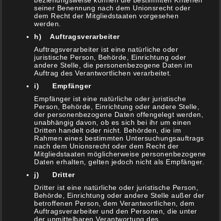
beziehungsweise können die bestimmten Kriterien
seiner Benennung nach dem Unionsrecht oder
dem Recht der Mitgliedstaaten vorgesehen
werden.
h) Auftragsverarbeiter
ARCHIV
Auftragsverarbeiter ist eine natürliche oder
juristische Person, Behörde, Einrichtung oder
andere Stelle, die personenbezogene Daten im
Auftrag des Verantwortlichen verarbeitet.
Archiv
i) Empfänger
Empfänger ist eine natürliche oder juristische
Person, Behörde, Einrichtung oder andere Stelle,
der personenbezogene Daten offengelegt werden,
unabhängig davon, ob es sich bei ihr um einen
Dritten handelt oder nicht. Behörden, die im
Rahmen eines bestimmten Untersuchungsauftrags
nach dem Unionsrecht oder dem Recht der
KATEGORIEN
Mitgliedstaaten möglicherweise personenbezogene
Daten erhalten, gelten jedoch nicht als Empfänger.
j) Dritter
Allgemeines
(20)
Dritter ist eine natürliche oder juristische Person,
Behörde, Einrichtung oder andere Stelle außer der
Aktuelles
betroffenen Person, dem Verantwortlichen, dem
Auftragsverarbeiter und den Personen, die unter
(8)
der unmittelbaren Verantwortung des