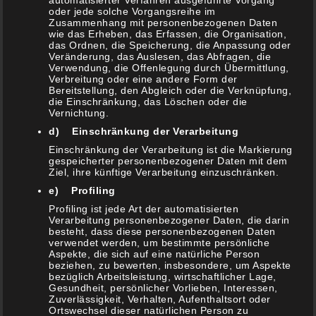
automatisierter Verfahren ausgeführte Vorgang
oder jede solche Vorgangsreihe im
Zusammenhang mit personenbezogenen Daten
Tortillas, Burittos, Tacos und Co
wie das Erheben, das Erfassen, die Organisation,
2. März 2021
das Ordnen, die Speicherung, die Anpassung oder
Veränderung, das Auslesen, das Abfragen, die
Kräffins / Kräppel (Berliner / Krapfen) Muffins
Verwendung, die Offenlegung durch Übermittlung,
10. Februar 2021
Verbreitung oder eine andere Form der
Bereitstellung, den Abgleich oder die Verknüpfung,
die Einschränkung, das Löschen oder die
Kartoffelsuppe aus dem Dutch Oven
Vernichtung.
6. Februar 2021
d) Einschränkung der Verarbeitung
Marinierter & gratiniertet Knoblauch-Parmesan
Einschränkung der Verarbeitung ist die Markierung
Rosenkohl
gespeicherter personenbezogener Daten mit dem
3. Februar 2021
Ziel, ihre künftige Verarbeitung einzuschränken.
e) Profiling
Gyros Auflauf
Profiling ist jede Art der automatisierten
30. Januar 2021
Verarbeitung personenbezogener Daten, die darin
besteht, dass diese personenbezogenen Daten
1000 DANK
verwendet werden, um bestimmte persönliche
29. Januar 2021
Aspekte, die sich auf eine natürliche Person
beziehen, zu bewerten, insbesondere, um Aspekte
Flanksteak „Calzone“ Style
bezüglich Arbeitsleistung, wirtschaftlicher Lage,
Gesundheit, persönlicher Vorlieben, Interessen,
16. Januar 2021
Zuverlässigkeit, Verhalten, Aufenthaltsort oder
Ortswechsel dieser natürlichen Person zu
Vitello Tonnato BBQ Style