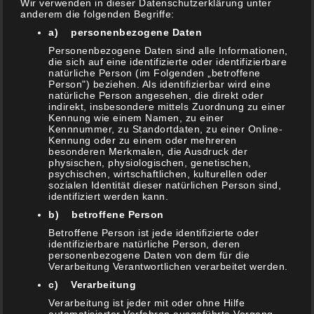
Wir verwenden in dieser Datenschutzerklärung unter
anderem die folgenden Begriffe:
a) personenbezogene Daten
NEUESTE BEITRÄGE
Personenbezogene Daten sind alle Informationen,
die sich auf eine identifizierte oder identifizierbare
natürliche Person (im Folgenden „betroffene
Person") beziehen. Als identifizierbar wird eine
Schicht Lauch
natürliche Person angesehen, die direkt oder
5. Mai 2021
indirekt, insbesondere mittels Zuordnung zu einer
Kennung wie einem Namen, zu einer
Chili Sin Carne (Vegetarisches Chili)
Kennnummer, zu Standortdaten, zu einer Online-
Kennung oder zu einem oder mehreren
24. April 2021
besonderen Merkmalen, die Ausdruck der
physischen, physiologischen, genetischen,
Spargel Päckchen im Butcher Paper vom Grill
psychischen, wirtschaftlichen, kulturellen oder
18. April 2021
sozialen Identität dieser natürlichen Person sind,
identifiziert werden kann.
Zwiebelsauce mit Malzbier (& Bratwurst )
b) betroffene Person
10. April 2021
Betroffene Person ist jede identifizierte oder
identifizierbare natürliche Person, deren
Rhöner Tzatziki
personenbezogene Daten von dem für die
7. April 2021
Verarbeitung Verantwortlichen verarbeitet werden.
Viva La México – Vegetarische Enchiladas vom
c) Verarbeitung
Grill
Verarbeitung ist jeder mit oder ohne Hilfe
3. März 2021