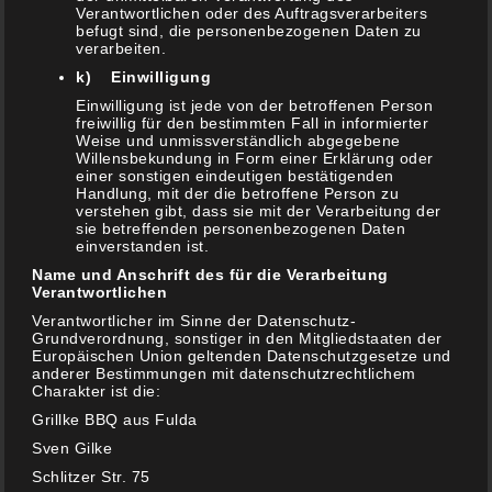
Verantwortlichen oder des Auftragsverarbeiters
Gewinnspiele
befugt sind, die personenbezogenen Daten zu
(1)
verarbeiten.
k) Einwilligung
On Tour ….
(3)
Einwilligung ist jede von der betroffenen Person
freiwillig für den bestimmten Fall in informierter
Weise und unmissverständlich abgegebene
Über Grillke
Willensbekundung in Form einer Erklärung oder
(2)
einer sonstigen eindeutigen bestätigenden
Handlung, mit der die betroffene Person zu
verstehen gibt, dass sie mit der Verarbeitung der
Gin
sie betreffenden personenbezogenen Daten
(8)
einverstanden ist.
Name und Anschrift des für die Verarbeitung
mal nur so gegrilltes (ohne Rezept)
Verantwortlichen
(4)
Verantwortlicher im Sinne der Datenschutz-
Rezepte
Grundverordnung, sonstiger in den Mitgliedstaaten der
Europäischen Union geltenden Datenschutzgesetze und
(120)
anderer Bestimmungen mit datenschutzrechtlichem
Charakter ist die:
(Brat)wurst
(6)
Grillke BBQ aus Fulda
Sven Gilke
All in One
(11)
Schlitzer Str. 75