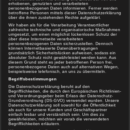
erhobenen, genutzten und verarbeiteten
personenbezogenen Daten informieren. Ferner werden
betroffene Personen mittels dieser Datenschutzerklärung
über die ihnen zustehenden Rechte aufgeklärt.
Wir haben als für die Verarbeitung Verantwortlicher
zahlreiche technische und organisatorische Maßnahmen
umgesetzt, um einen möglichst lückenlosen Schutz der
über diese Internetseite verarbeiteten
personenbezogenen Daten sicherzustellen. Dennoch
grillke
7. April 2021
können Internetbasierte Datenübertragungen
grundsätzlich Sicherheitslücken aufweisen, sodass ein
absoluter Schutz nicht gewährleistet werden kann. Aus
Knobi-Radieschen-Quark eine mal etwas anderer
diesem Grund steht es jeder betroffenen Person frei,
Beilage nd schon wieder der 1. Mittwoch im Monat und
personenbezogene Daten auch auf alternativen Wegen,
somit #VeggieDay bei Grillke Doch […]
beispielsweise telefonisch, an uns zu übermitteln.
Begriffsbestimmungen
Die Datenschutzerklärung beruht auf den
Weiterlesen
Begrifflichkeiten, die durch den Europäischen Richtlinien-
und Verordnungsgeber beim Erlass der Datenschutz-
Grundverordnung (DS-GVO) verwendet wurden. Unsere
Datenschutzerklärung soll sowohl für die Öffentlichkeit
als auch für unsere Kunden und Geschäftspartner
Beilagen
,
Rezepte
,
Vegetarisch
Schreib einen
einfach lesbar und verständlich sein. Um dies zu
Kommentar
gewährleisten, möchten wir vorab die verwendeten
Begrifflichkeiten erläutern.