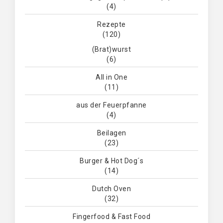
(4)
Rezepte
(120)
(Brat)wurst
(6)
All in One
(11)
aus der Feuerpfanne
(4)
Beilagen
(23)
Burger & Hot Dog´s
(14)
Dutch Oven
(32)
Fingerfood & Fast Food