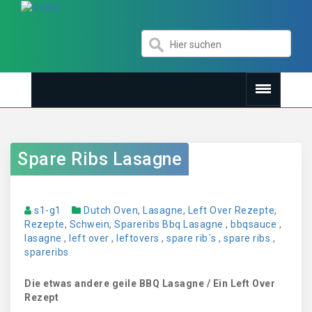
Spare Ribs Lasagne
s1-g1
Dutch Oven
,
Lasagne
,
Left Over Rezepte
,
Rezepte
,
Schwein
,
Spareribs
Bbq Lasagne
,
bbqsauce
,
lasagne
,
left over
,
leftovers
,
spare rib´s
,
spare ribs
,
spareribs
Die etwas andere geile BBQ Lasagne / Ein Left Over
Rezept