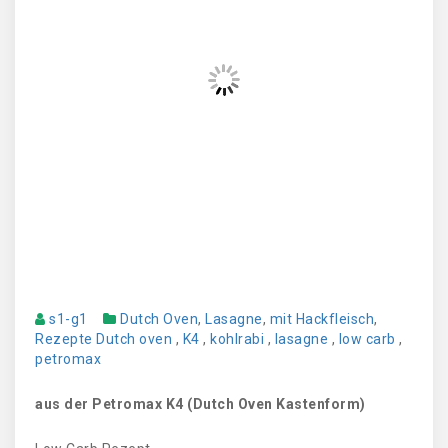
s1-g1
Dutch Oven
,
Lasagne
,
mit Hackfleisch
,
Rezepte
Dutch oven
,
K4
,
kohlrabi
,
lasagne
,
low carb
,
petromax
aus der Petromax K4 (Dutch Oven Kastenform)