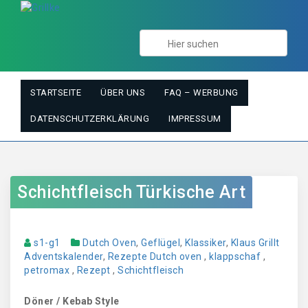
STARTSEITE
ÜBER UNS
FAQ – WERBUNG
DATENSCHUTZERKLÄRUNG
IMPRESSUM
Schichtfleisch Türkische Art
s1-g1
Dutch Oven
,
Geflügel
,
Klassiker
,
Klaus Grillt
Adventskalender
,
Rezepte
Dutch oven
,
klappschaf
,
petromax
,
Rezept
,
Schichtfleisch
Döner / Kebab Style