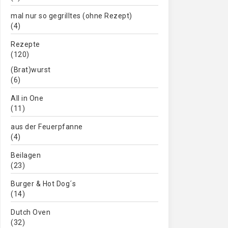
mal nur so gegrilltes (ohne Rezept)
(4)
Rezepte
(120)
(Brat)wurst
(6)
All in One
(11)
aus der Feuerpfanne
(4)
Beilagen
(23)
Burger & Hot Dog´s
(14)
Dutch Oven
(32)