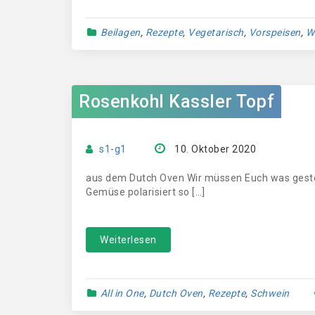
Beilagen
,
Rezepte
,
Vegetarisch
,
Vorspeisen
,
Wi
Rosenkohl Kassler Topf
s1-g1
10. Oktober 2020
aus dem Dutch Oven Wir müssen Euch was gest
Gemüse polarisiert so […]
Weiterlesen
All in One
,
Dutch Oven
,
Rezepte
,
Schwein