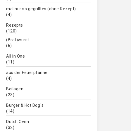
mal nur so gegrilltes (ohne Rezept)
(4)
Rezepte
(120)
(Brat)wurst
(6)
All in One
(11)
aus der Feuerpfanne
(4)
Beilagen
(23)
Burger & Hot Dog´s
(14)
Dutch Oven
(32)